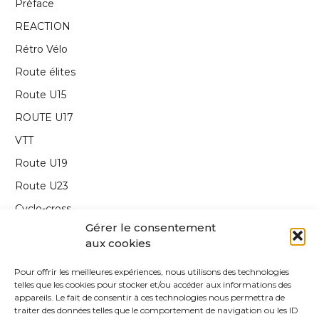
Préface
REACTION
Rétro Vélo
Route élites
Route U15
ROUTE U17
VTT
Route U19
Route U23
Cyclo-cross
Gérer le consentement
Interview
aux cookies
Carnet de route
Pour offrir les meilleures expériences, nous utilisons des technologies
Annonce
telles que les cookies pour stocker et/ou accéder aux informations des
appareils. Le fait de consentir à ces technologies nous permettra de
Edito
traiter des données telles que le comportement de navigation ou les ID