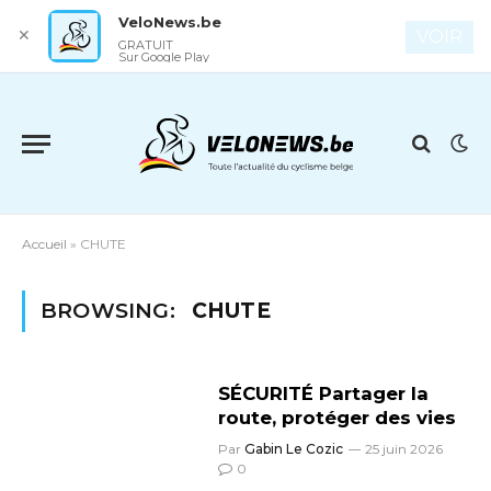
VeloNews.be
✕
VOIR
GRATUIT
Sur Google Play
Accueil
»
CHUTE
BROWSING:
CHUTE
SÉCURITÉ Partager la
route, protéger des vies
Par
Gabin Le Cozic
25 juin 2026
0