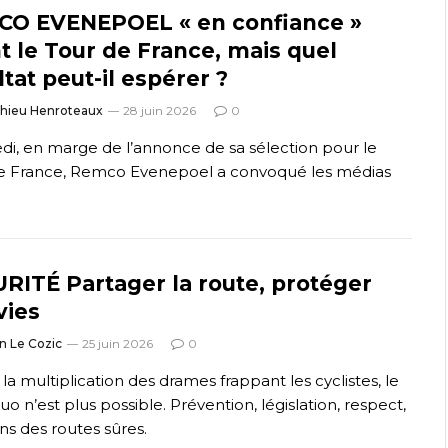
CO EVENEPOEL « en confiance »
t le Tour de France, mais quel
ltat peut-il espérer ?
thieu Henroteaux
28 juin 2026
0
di, en marge de l’annonce de sa sélection pour le
e France, Remco Evenepoel a convoqué les médias
RITÉ Partager la route, protéger
vies
n Le Cozic
25 juin 2026
0
la multiplication des drames frappant les cyclistes, le
uo n’est plus possible. Prévention, législation, respect,
ns des routes sûres.