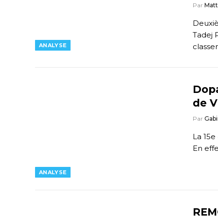
Par
Mat
Deuxiè
Tadej 
ANALYSE
classe
Dopa
de V
Par
Gabi
La 15e
En eff
ANALYSE
REMC