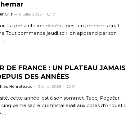
chemar
er Gilis
6 juillet 2026
0
soir La présentation des équipes : un premier signal
me Tout commence jeudi soir, on apprend par son
e…
R DE FRANCE : UN PLATEAU JAMAIS
DEPUIS DES ANNÉES
thieu Henroteaux
2 juillet 2026
0
sité, cette année, est à son sommet. Tadej Pogačar
 cinquième sacre qui l’installerait aux côtés d’Anquetil,
x,…