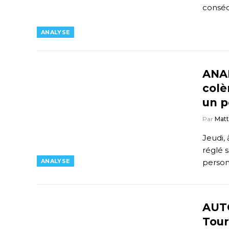
conséc
ANALYSE
ANAL
colè
un p
Par
Mat
Jeudi,
réglé 
ANALYSE
person
AUT
Tour