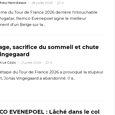
thieu Henroteaux
28 juillet 2026
0
me du Tour de France 2026 derrière l’intouchable
Pogačar, Remco Evenepoel signe le meilleur
ment d’un Belge sur la…
ge, sacrifice du sommeil et chute
ingegaard
n Le Cozic
21 juillet 2026
0
 étape du Tour de France 2026 a provoqué la stupeur.
et, Jonas Vingegaard a abandonné. Il a…
O EVENEPOEL : Lâché dans le col