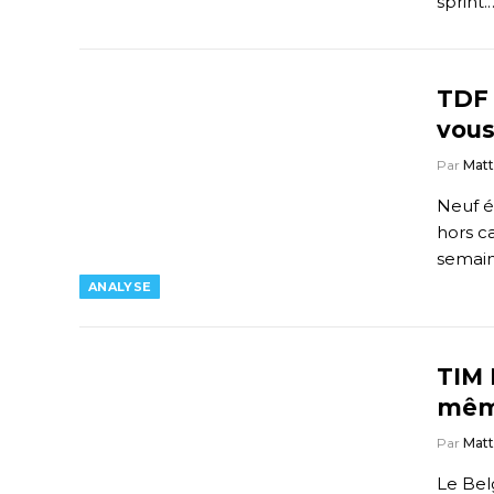
sprint.
TDF 
vous
Par
Mat
Neuf é
hors c
semai
ANALYSE
TIM 
mêm
Par
Mat
Le Bel