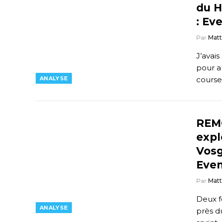
du H
: Ev
Par
Mat
J’avai
pour a
ANALYSE
cours
REM
expl
Vosg
Eve
Par
Mat
Deux f
ANALYSE
près d