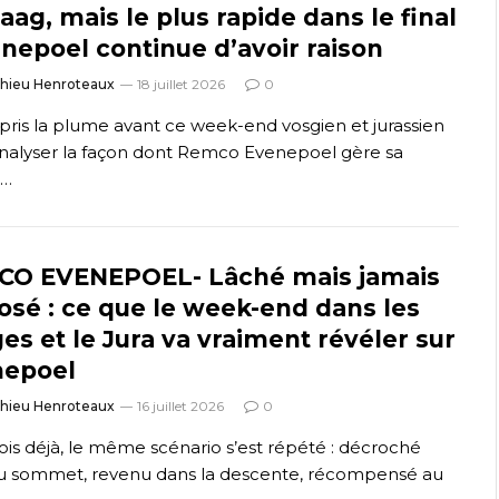
aag, mais le plus rapide dans le final
enepoel continue d’avoir raison
thieu Henroteaux
18 juillet 2026
0
s pris la plume avant ce week-end vosgien et jurassien
nalyser la façon dont Remco Evenepoel gère sa
e…
CO EVENEPOEL- Lâché mais jamais
osé : ce que le week-end dans les
es et le Jura va vraiment révéler sur
nepoel
thieu Henroteaux
16 juillet 2026
0
ois déjà, le même scénario s’est répété : décroché
u sommet, revenu dans la descente, récompensé au