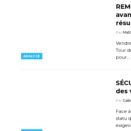
REM
avan
résu
Par
Mat
Vendre
Tour d
ANALYSE
pour…
SÉCU
des 
Par
Gabi
Face à 
statu q
exigeo