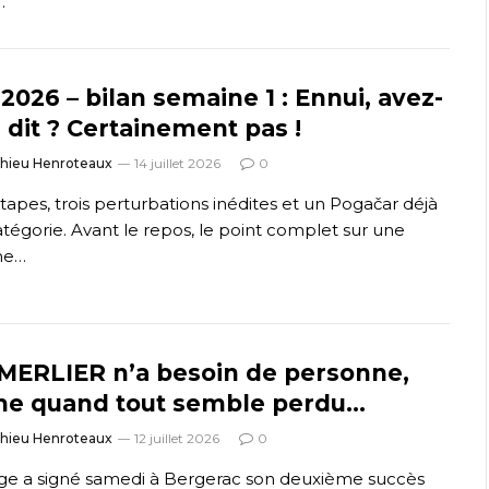
…
2026 – bilan semaine 1 : Ennui, avez-
 dit ? Certainement pas !
thieu Henroteaux
14 juillet 2026
0
tapes, trois perturbations inédites et un Pogačar déjà
atégorie. Avant le repos, le point complet sur une
ne…
MERLIER n’a besoin de personne,
e quand tout semble perdu…
thieu Henroteaux
12 juillet 2026
0
ge a signé samedi à Bergerac son deuxième succès