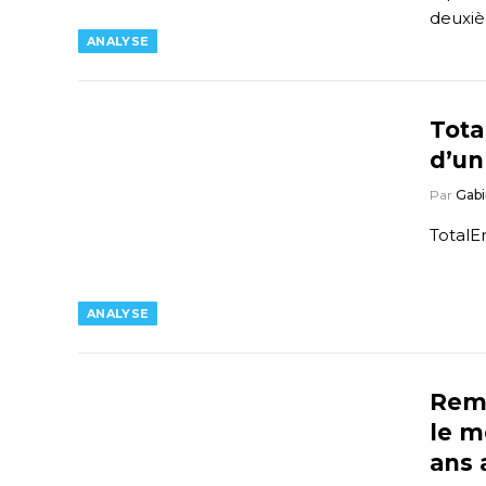
deuxiè
ANALYSE
Tota
d’u
Par
Gabi
TotalE
ANALYSE
Remc
le m
ans 