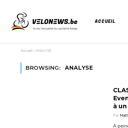
ACCUEIL
Accueil
»
ANALYSE
BROWSING:
ANALYSE
CLA
Even
à un
Par
Mat
À pein