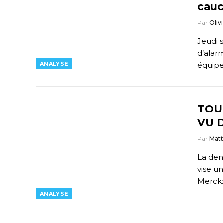
cau
Par
Olivi
Jeudi 
d’alar
ANALYSE
équip
TOU
VU 
Par
Mat
La den
vise un
Merck
ANALYSE