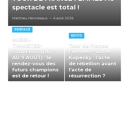
spectacle est total !
Matthieu Henroteaux
6 août 2026
PRÉFACE
EDITO
AUBEL-
THIMISTER-
Tour de France
STAVELOT (DU 7
Femmes – Lotte
AU 9 AOÛT) : le
Kopecky : l’acte
rendez-vous des
de rébellion avant
futurs champions
l’acte de
est de retour !
résurrection ?