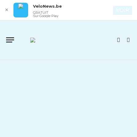
VeloNews.be
✕
VOIR
GRATUIT
Sur Google Play
EDITO
« SANNE » S’OUBLIERA PAS !