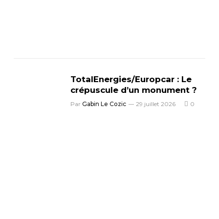
TotalEnergies/Europcar : Le
crépuscule d’un monument ?
Par
Gabin Le Cozic
29 juillet 2026
0