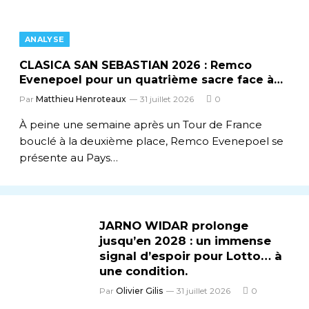
ANALYSE
CLASICA SAN SEBASTIAN 2026 : Remco
Evenepoel pour un quatrième sacre face à
un plateau relevé
Par
Matthieu Henroteaux
31 juillet 2026
0
À peine une semaine après un Tour de France
bouclé à la deuxième place, Remco Evenepoel se
présente au Pays…
JARNO WIDAR prolonge
jusqu’en 2028 : un immense
signal d’espoir pour Lotto… à
une condition.
Par
Olivier Gilis
31 juillet 2026
0