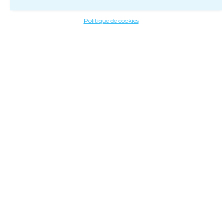
Politique de cookies
VUELTA / E10 : Troisième
victoire pour Wout van
Aert, solide maillot vert
Par
LA REDACTION
27 août
2024
0