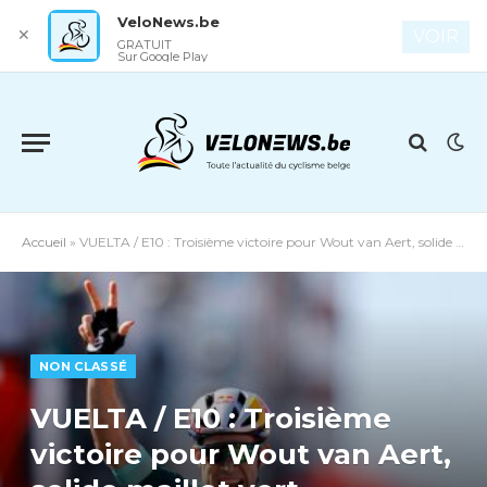
VeloNews.be
✕
VOIR
GRATUIT
Sur Google Play
Accueil
»
VUELTA / E10 : Troisième victoire pour Wout van Aert, solide maillot vert
NON CLASSÉ
VUELTA / E10 : Troisième
victoire pour Wout van Aert,