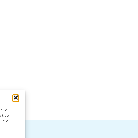
s que
ait de
ue le
as