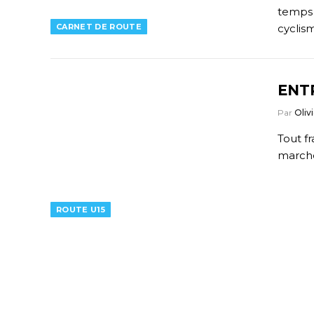
temps 
CARNET DE ROUTE
cyclis
ENT
Par
Olivi
Tout f
marche
ROUTE U15