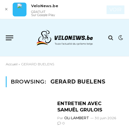
VeloNews.be
✕
VOIR
GRATUIT
Sur Google Play
Accueil
»
GERARD BUELENS
BROWSING:
GERARD BUELENS
ENTRETIEN AVEC
SAMUËL GRULOIS
Par
OLi LAMBERT
30 juin 2026
0