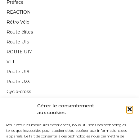
Préface
REACTION
Rétro Vélo
Route élites
Route U15
ROUTE U17
VTT
Route U19
Route U23
Cyclo-cross
Interview
Gérer le consentement
Carnet de route
aux cookies
Annonce
Pour offrir les meilleures expériences, nous utilisons des technologies
telles que les cookies pour stocker et/ou accéder aux informations des
Edito
appareils. Le fait de consentir à ces technologies nous permettra de