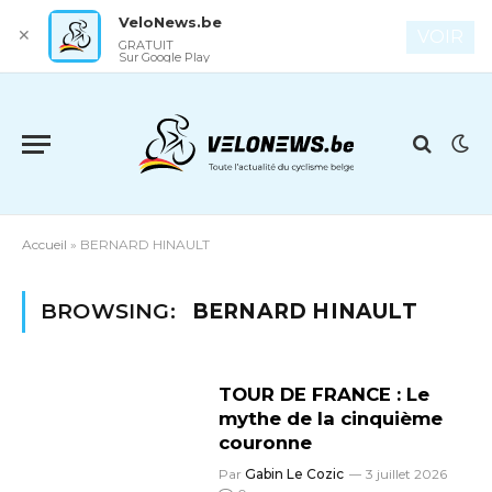
VeloNews.be
✕
VOIR
GRATUIT
Sur Google Play
Accueil
»
BERNARD HINAULT
BROWSING:
BERNARD HINAULT
TOUR DE FRANCE : Le
mythe de la cinquième
couronne
Par
Gabin Le Cozic
3 juillet 2026