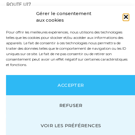
ROUTE U17
Gérer le consentement
VTT
aux cookies
Route U19
Pour offrir les meilleures expériences, nous utilisons des technologies
Route U23
telles que les cookies pour stocker et/ou accéder aux informations des
Cyclo-cross
appareils. Le fait de consentir à ces technologies nous permettra de
traiter des données telles que le comportement de navigation ou les ID
Interview
uniques sur ce site. Le fait de ne pas consentir ou de retirer son
consentement peut avoir un effet négatif sur certaines caractéristiques
Carnet de route
et fonctions.
Annonce
Edito
ACCEPTER
Non classé
REFUSER
ARCHIVES
VOIR LES PRÉFÉRENCES