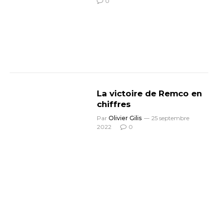
0
La victoire de Remco en
chiffres
Par
Olivier Gilis
25 septembre
2022
0