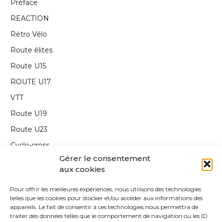
Préface
REACTION
Rétro Vélo
Route élites
Route U15
ROUTE U17
VTT
Route U19
Route U23
Cyclo-cross
Gérer le consentement
Interview
aux cookies
Carnet de route
Pour offrir les meilleures expériences, nous utilisons des technologies
Annonce
telles que les cookies pour stocker et/ou accéder aux informations des
appareils. Le fait de consentir à ces technologies nous permettra de
Edito
traiter des données telles que le comportement de navigation ou les ID