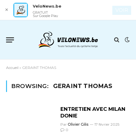
VeloNews.be
✕
VOIR
GRATUIT
Sur Google Play
Accueil
»
GERAINT THOMAS
BROWSING:
GERAINT THOMAS
ENTRETIEN AVEC MILAN
DONIE
Par
Olivier Gilis
17 février 2025
0