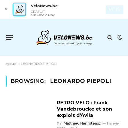
VeloNews.be
✕
VOIR
GRATUIT
Sur Google Play
Accueil
»
LEONARDO PIEPOLI
BROWSING:
LEONARDO PIEPOLI
RETRO VELO : Frank
Vandebroucke et son
exploit d’Avila
Par
Matthieu Henroteaux
1 janvier