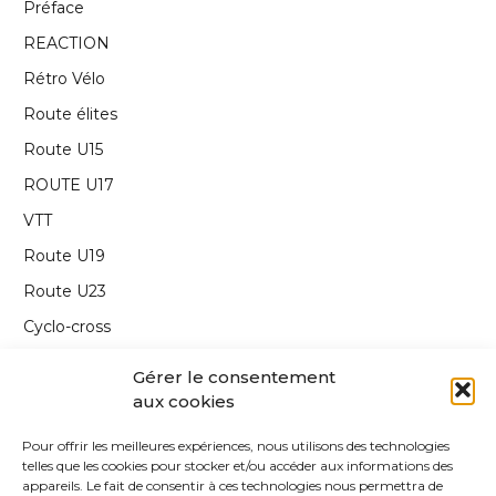
Préface
REACTION
Rétro Vélo
Route élites
Route U15
ROUTE U17
VTT
Route U19
Route U23
Cyclo-cross
Interview
Gérer le consentement
Carnet de route
aux cookies
Annonce
Pour offrir les meilleures expériences, nous utilisons des technologies
telles que les cookies pour stocker et/ou accéder aux informations des
Edito
appareils. Le fait de consentir à ces technologies nous permettra de