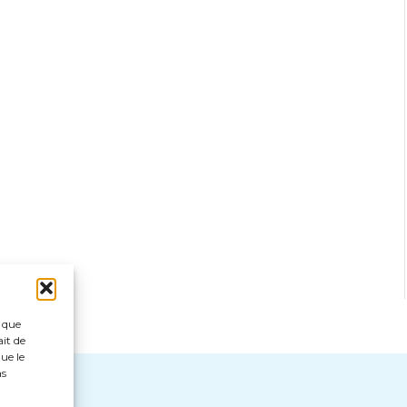
s que
ait de
ue le
as