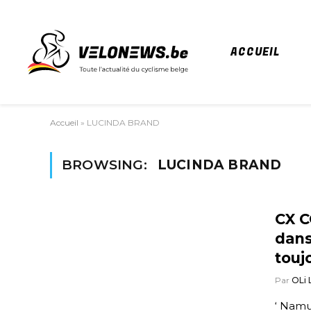
ACCUEIL
Accueil
»
LUCINDA BRAND
BROWSING:
LUCINDA BRAND
CX C
dans
touj
Par
OLi
‘ Namur