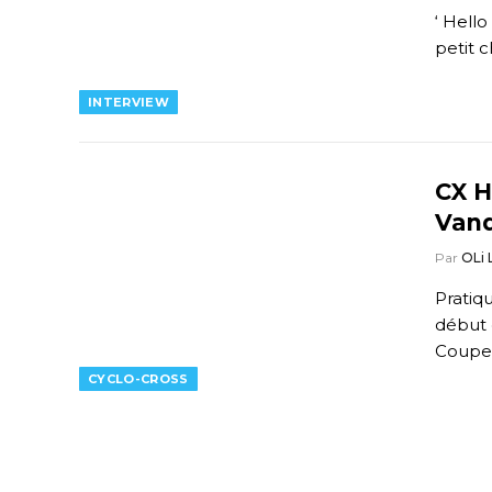
‘ Hello
petit c
INTERVIEW
CX H
Vand
Par
OLi
Pratiq
début 
Coup
CYCLO-CROSS