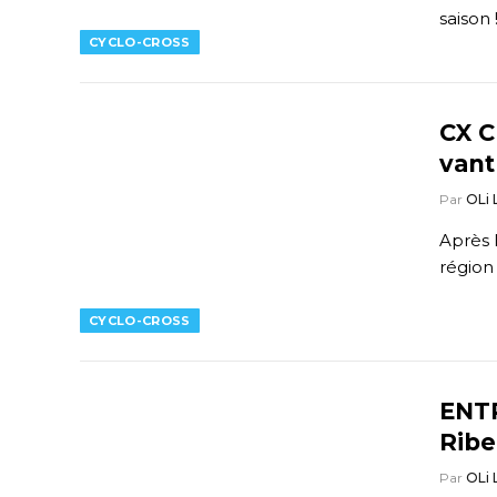
saison ! 
CYCLO-CROSS
CX C
vant
Par
OLi
Après l
région
CYCLO-CROSS
ENTR
Ribe
Par
OLi