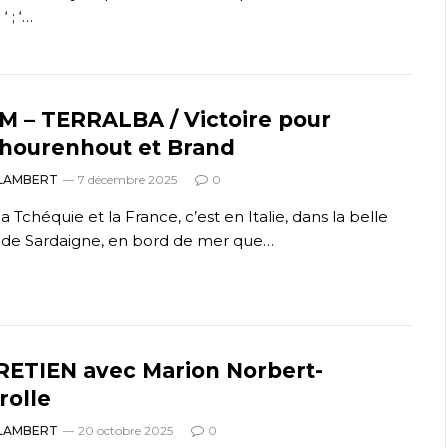
‘ ; ‘…
M – TERRALBA / Victoire pour
hourenhout et Brand
 LAMBERT
7 décembre 2025
0
a Tchéquie et la France, c’est en Italie, dans la belle
 de Sardaigne, en bord de mer que…
ETIEN avec Marion Norbert-
rolle
 LAMBERT
20 octobre 2025
0