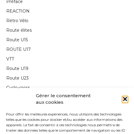
Préface
REACTION
Rétro Vélo
Route élites
Route U15
ROUTE U17
VTT
Route U19
Route U23
Cyclo-cross
Gérer le consentement
Interview
aux cookies
Carnet de route
Pour offrir les meilleures expériences, nous utilisons des technologies
Annonce
telles que les cookies pour stocker et/ou accéder aux informations des
appareils. Le fait de consentir à ces technologies nous permettra de
Edito
traiter des données telles que le comportement de navigation ou les ID