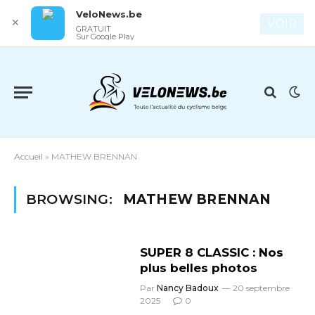
VeloNews.be
✕
VOIR
GRATUIT
Sur Google Play
Accueil
»
MATHEW BRENNAN
BROWSING:
MATHEW BRENNAN
SUPER 8 CLASSIC : Nos
plus belles photos
Par
Nancy Badoux
20 septembre
2025
0