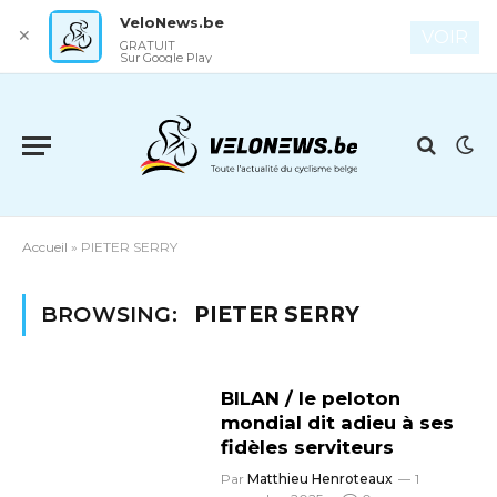
VeloNews.be
✕
VOIR
GRATUIT
Sur Google Play
Accueil
»
PIETER SERRY
BROWSING:
PIETER SERRY
BILAN / le peloton
mondial dit adieu à ses
fidèles serviteurs
Par
Matthieu Henroteaux
1