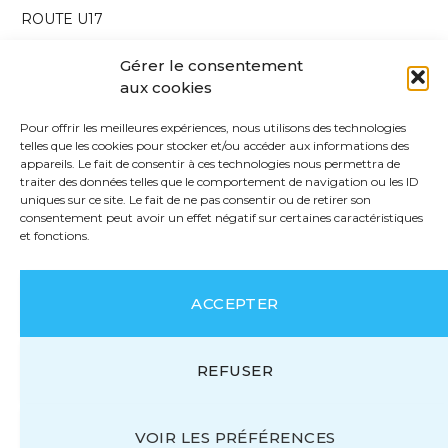
ROUTE U17
VTT
Gérer le consentement
Route U19
aux cookies
Route U23
Pour offrir les meilleures expériences, nous utilisons des technologies
Cyclo-cross
telles que les cookies pour stocker et/ou accéder aux informations des
appareils. Le fait de consentir à ces technologies nous permettra de
Interview
traiter des données telles que le comportement de navigation ou les ID
uniques sur ce site. Le fait de ne pas consentir ou de retirer son
Carnet de route
consentement peut avoir un effet négatif sur certaines caractéristiques
et fonctions.
Annonce
Edito
ACCEPTER
Non classé
REFUSER
ARCHIVES
VOIR LES PRÉFÉRENCES