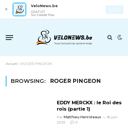
VeloNews.be
✕
VOIR
GRATUIT
Sur Google Play
Accueil
»
ROGER PINGEON
BROWSING:
ROGER PINGEON
EDDY MERCKX : le Roi des
rois (partie 1)
Par
Matthieu Henroteaux
18 juin
2025
0