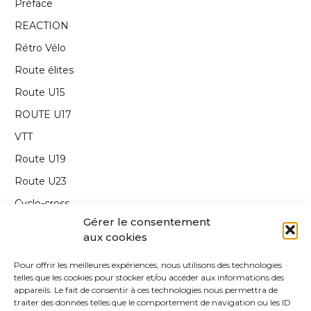
Préface
REACTION
Rétro Vélo
Route élites
Route U15
ROUTE U17
VTT
Route U19
Route U23
Cyclo-cross
Gérer le consentement
Interview
aux cookies
Carnet de route
Pour offrir les meilleures expériences, nous utilisons des technologies
Annonce
telles que les cookies pour stocker et/ou accéder aux informations des
appareils. Le fait de consentir à ces technologies nous permettra de
Edito
traiter des données telles que le comportement de navigation ou les ID