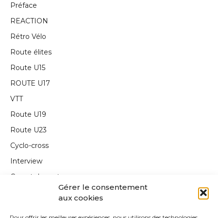
Préface
REACTION
Rétro Vélo
Route élites
Route U15
ROUTE U17
VTT
Route U19
Route U23
Cyclo-cross
Interview
Carnet de route
Gérer le consentement
Annonce
aux cookies
Edito
Pour offrir les meilleures expériences, nous utilisons des technologies