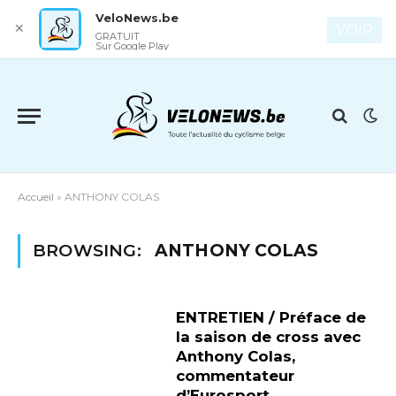
VeloNews.be
✕
VOIR
GRATUIT
Sur Google Play
Accueil
»
ANTHONY COLAS
BROWSING:
ANTHONY COLAS
ENTRETIEN / Préface de
la saison de cross avec
Anthony Colas,
commentateur
d’Eurosport