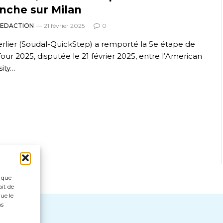
nche sur Milan
REDACTION
21 février 2025
0
rlier (Soudal-QuickStep) a remporté la 5e étape de
Tour 2025, disputée le 21 février 2025, entre l’American
sity…
s que
ait de
ue le
as