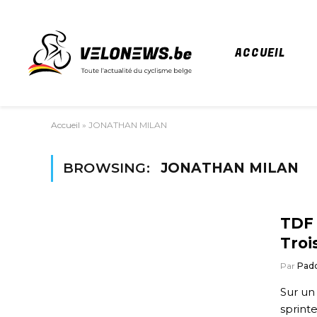
ACCUEIL
Accueil
»
JONATHAN MILAN
BROWSING:
JONATHAN MILAN
TDF 
Troi
Par
Pad
Sur un
sprint