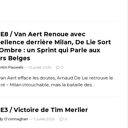
E8 / Van Aert Renoue avec
cellence derrière Milan, De Lie Sort
’Ombre : un Sprint qui Parle aux
rs Belges
ntin Pauwels
12 juillet 2025
0
an Aert efface les doutes, Arnaud De Lie retrouve le
cré – Milan intouchable, mais la bataille des…
E3 / Victoire de Tim Merlier
dy O'connaghan
7 juillet 2025
0