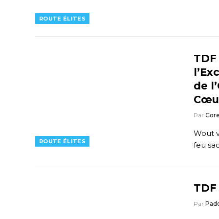
ROUTE ÉLITES
TDF 
l’Ex
de l
Cœu
Par
Core
Wout v
ROUTE ÉLITES
feu sa
TDF 
Par
Pad