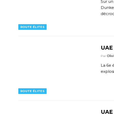
Sur un
Dunker
décroc
ROUTE ÉLITES
UAE 
Par
Olivi
La 6e 
explos
ROUTE ÉLITES
UAE 