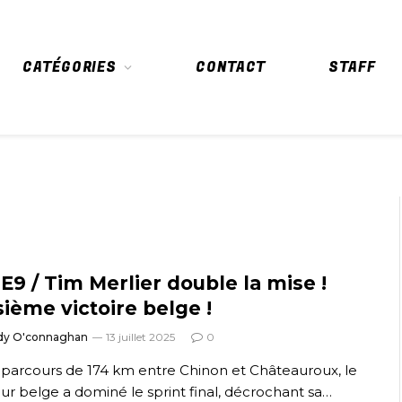
CATÉGORIES
CONTACT
STAFF
E9 / Tim Merlier double la mise !
sième victoire belge !
dy O'connaghan
13 juillet 2025
0
 parcours de 174 km entre Chinon et Châteauroux, le
eur belge a dominé le sprint final, décrochant sa…