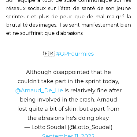
Son équipe a tout de suite communiqué sur les
réseaux sociaux sur l’état de santé de son jeune
sprinteur et plus de peur que de mal malgré la
brutalité des images. Il se sent manifestement bien
et ne souffrirait que d’abrasions.
🇫🇷
#GPFourmies
Although disappointed that he
couldn't take part in the sprint today,
@Arnaud_De_Lie
is relatively fine after
being involved in the crash. Arnaud
lost quite a bit of skin, but apart from
the abrasions he's doing okay.
— Lotto Soudal (@Lotto_Soudal)
September 11, 2022