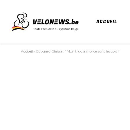
ACCUEIL
Accueil
»
Edouard Claisse : ‘ Mon truc à moi ce sont les cols ! ‘