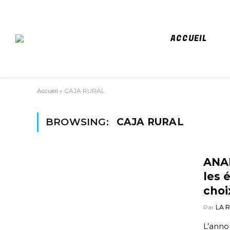
ACCUEIL
Accueil
»
CAJA RURAL
BROWSING:
CAJA RURAL
ANAL
les 
choi
Par
LA 
L’anno