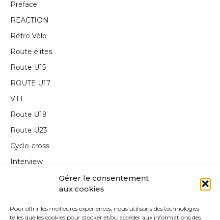
Préface
REACTION
Rétro Vélo
Route élites
Route U15
ROUTE U17
VTT
Route U19
Route U23
Cyclo-cross
Interview
Carnet de route
Gérer le consentement
aux cookies
Annonce
Edito
Pour offrir les meilleures expériences, nous utilisons des technologies
telles que les cookies pour stocker et/ou accéder aux informations des