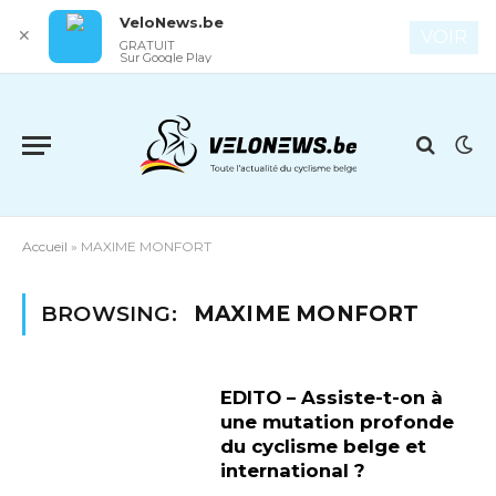
VeloNews.be
✕
VOIR
GRATUIT
Sur Google Play
Accueil
»
MAXIME MONFORT
BROWSING:
MAXIME MONFORT
EDITO – Assiste-t-on à
une mutation profonde
du cyclisme belge et
international ?