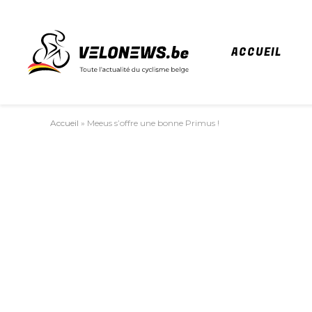
ACCUEIL
Accueil
»
Meeus s’offre une bonne Primus !