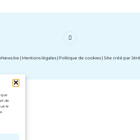
Facebook
oNews.be |
Mentions légales
|
Politique de cookies
| Site créé par
Jér
s que
ait de
ue le
as