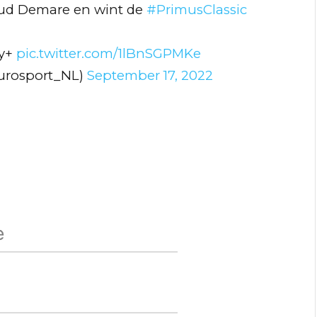
naud Demare en wint de
#PrimusClassic
ry+
pic.twitter.com/1lBnSGPMKe
urosport_NL)
September 17, 2022