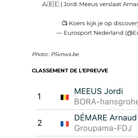
🚴🇧🇪 | Jordi Meeus verslaat Ar
📺 Koers kijk je op discove
— Eurosport Nederland (@E
Photo : PSvnws.be
CLASSEMENT DE L’EPREUVE