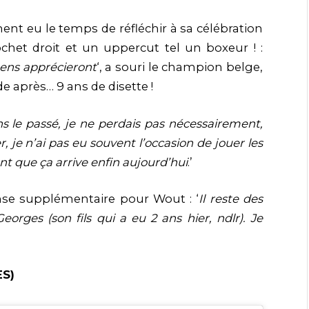
ment eu le temps de réfléchir à sa célébration
ochet droit et un uppercut tel un boxeur ! :
gens apprécieront
‘, a souri le champion belge,
e après… 9 ans de disette !
ns le passé, je ne perdais pas nécessairement,
, je n’ai pas eu souvent l’occasion de jouer les
ent que ça arrive enfin aujourd’hui
.’
ense supplémentaire pour Wout : ‘
Il reste des
rges (son fils qui a eu 2 ans hier, ndlr). Je
ES)