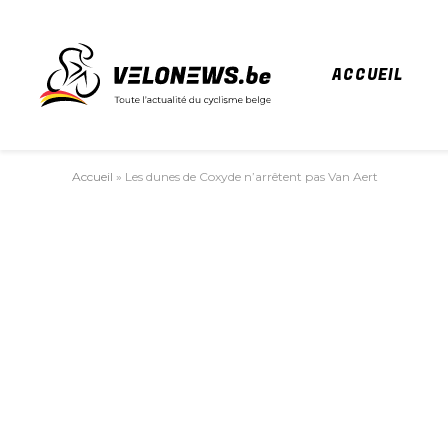
ACCUEIL
Accueil
»
Les dunes de Coxyde n’arrêtent pas Van Aert