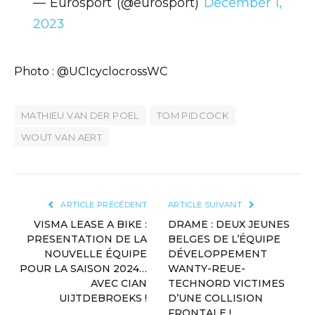
— Eurosport (@eurosport)
December 1,
2023
Photo : @UCIcyclocrossWC
MATHIEU VAN DER POEL
TOM PIDCOCK
WOUT VAN AERT
ARTICLE PRÉCÉDENT
ARTICLE SUIVANT
VISMA LEASE A BIKE :
DRAME : DEUX JEUNES
PRESENTATION DE LA
BELGES DE L’ÉQUIPE
NOUVELLE ÉQUIPE
DÉVELOPPEMENT
POUR LA SAISON 2024…
WANTY-REUE-
AVEC CIAN
TECHNORD VICTIMES
UIJTDEBROEKS !
D’UNE COLLISION
FRONTALE !