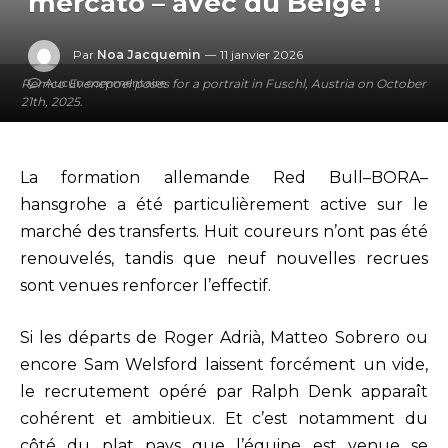
mercato – avec du Belge !
Par
Noa Jacquemin
11 janvier 2026
Aucun commentaire
Remco Evenepoel poses for a portrait in Fuschl, Austria on October
21th, 2025.
La formation allemande Red Bull–BORA–
hansgrohe a été particulièrement active sur le
marché des transferts. Huit coureurs n’ont pas été
renouvelés, tandis que neuf nouvelles recrues
sont venues renforcer l’effectif.
Si les départs de Roger Adrià, Matteo Sobrero ou
encore Sam Welsford laissent forcément un vide,
le recrutement opéré par Ralph Denk apparaît
cohérent et ambitieux. Et c’est notamment du
côté du plat pays que l’équipe est venue se