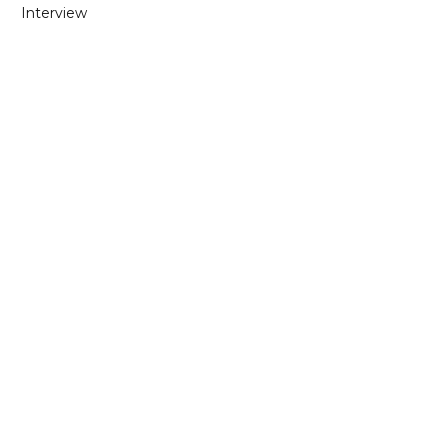
Interview
Carnet de route
Annonce
Edito
Non classé
ARCHIVES
Facebook