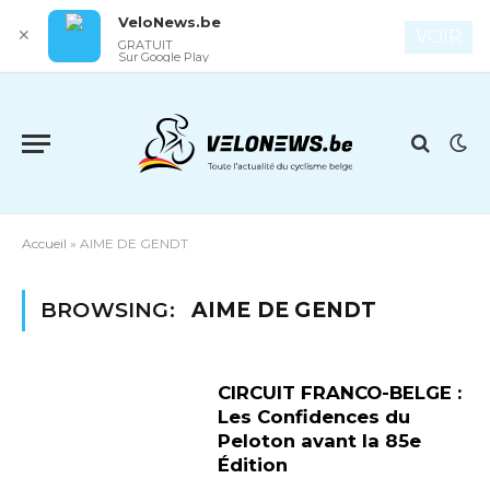
VeloNews.be
✕
VOIR
GRATUIT
Sur Google Play
Accueil
»
AIME DE GENDT
BROWSING:
AIME DE GENDT
CIRCUIT FRANCO-BELGE :
Les Confidences du
Peloton avant la 85e
Édition