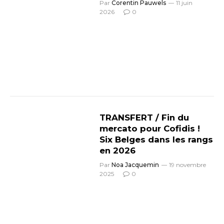
Par
Corentin Pauwels
11 juin
2026
0
TRANSFERT / Fin du
mercato pour Cofidis !
Six Belges dans les rangs
en 2026
Par
Noa Jacquemin
19 novembre
2025
0