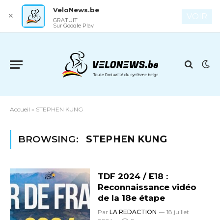
VeloNews.be
✕
VOIR
GRATUIT
Sur Google Play
Accueil
»
STEPHEN KUNG
BROWSING:
STEPHEN KUNG
TDF 2024 / E18 :
Reconnaissance vidéo
de la 18e étape
Par
LA REDACTION
18 juillet