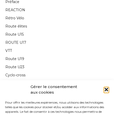
Préface
REACTION
Rétro Vélo
Route élites
Route U15
ROUTE U17
VTT
Route U19
Route U23
Cyclo-cross
Interview
Gérer le consentement
Carnet de route
aux cookies
Annonce
Pour offrir les meilleures expériences, nous utilisons des technologies
telles que les cookies pour stocker et/ou accéder aux informations des
Edito
appareils. Le fait de consentir à ces technologies nous permettra de