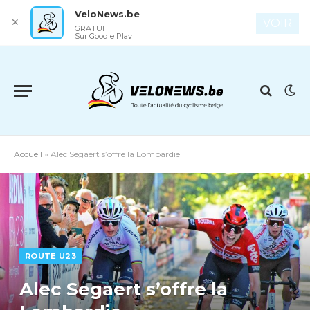
VeloNews.be
✕
VOIR
GRATUIT
Sur Google Play
Accueil
»
Alec Segaert s’offre la Lombardie
ROUTE U23
Alec Segaert s’offre la