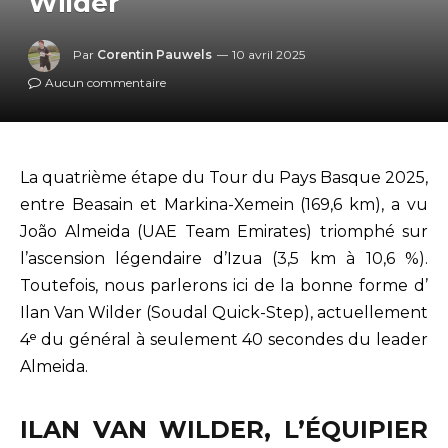
Wilder
Par
Corentin Pauwels
10 avril 2025
Aucun commentaire
La quatrième étape du Tour du Pays Basque 2025,
entre Beasain et Markina-Xemein (169,6 km), a vu
João Almeida (UAE Team Emirates) triomphé sur
l’ascension légendaire d’Izua (3,5 km à 10,6 %).
Toutefois, nous parlerons ici de la bonne forme d’
Ilan Van Wilder (Soudal Quick-Step), actuellement
4ᵉ du général à seulement 40 secondes du leader
Almeida.
ILAN VAN WILDER, L’ÉQUIPIER