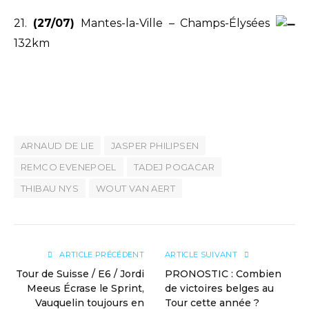
21.
(27/07)
Mantes-la-Ville – Champs-Élysées
132km
ARNAUD DE LIE
JASPER PHILIPSEN
REMCO EVENEPOEL
TADEJ POGACAR
THIBAU NYS
WOUT VAN AERT
ARTICLE PRÉCÉDENT
ARTICLE SUIVANT
Tour de Suisse / E6 / Jordi
PRONOSTIC : Combien
Meeus Écrase le Sprint,
de victoires belges au
Vauquelin toujours en
Tour cette année ?