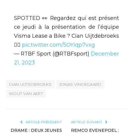
SPOTTED 👀 Regardez qui est présent
ce jeudi à la présentation de l’équipe
Visma Lease a Bike ? Cian Uijtdebroeks
🙋‍♂️
pic.twitter.com/5OYiqp7vxg
— RTBF Sport (@RTBFsport)
December
21, 2023
CIAN UIJTEDBROEKS
JONAS VINGEGAARD
WOUT VAN AERT
ARTICLE PRÉCÉDENT
ARTICLE SUIVANT
DRAME : DEUX JEUNES
REMCO EVENEPOEL :