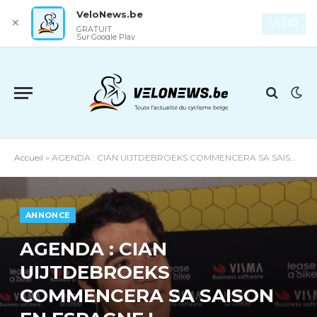
VeloNews.be
✕
VOIR
GRATUIT
Sur Google Play
Accueil
»
AGENDA : CIAN UIJTDEBROEKS COMMENCERA SA SAISON EN ESPAGNE !
ANNONCE
AGENDA : CIAN
UIJTDEBROEKS
COMMENCERA SA SAISON