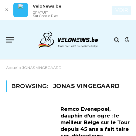
VeloNews.be
✕
VOIR
GRATUIT
Sur Google Play
Accueil
»
JONAS VINGEGAARD
BROWSING:
JONAS VINGEGAARD
Remco Evenepoel,
dauphin d’un ogre : le
meilleur Belge sur le Tour
depuis 45 ans a fait taire
ses détracteurs