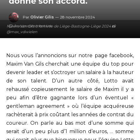
donné son accord.
Par
Olivier Gilis
28 novembre 2024
Aucun commentaire
Maxim Van Gils à l'arrivée de Liège-Bastogne-Liège 2024 📸
@max_vdwielen
Nous vous l’annoncions sur notre page facebook,
Maxim Van Gils cherchait une équipe du top pour
devenir leader et s’octroyer un salaire à la hauteur
de son talent. D’un autre côté, Lotto avait
rehaussé copieusement le salaire de Maxim il y a
peu afin d’être gagnante lors d’un éventuel «
gentleman agreement » où l’équipe acquéreuse
rachèterait à prix coûtant les années de contrat du
coureur. On parle au bas mot d’une somme qui
serait d’un peu plus d’1 million d’euros, … somme
qui serait plus que bienvenue pour l’équipe Lotto