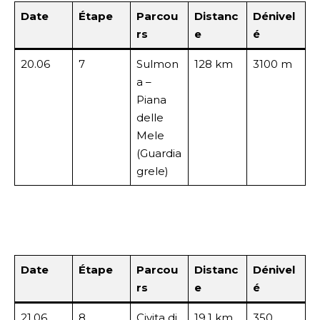
Date
Étape
Parcou
Distanc
Dénivel
rs
e
é
20.06
7
Sulmon
128 km
3100 m
a –
Piana
delle
Mele
(Guardia
grele)
Date
Étape
Parcou
Distanc
Dénivel
rs
e
é
21.06
8
Civita di
19,1 km
350