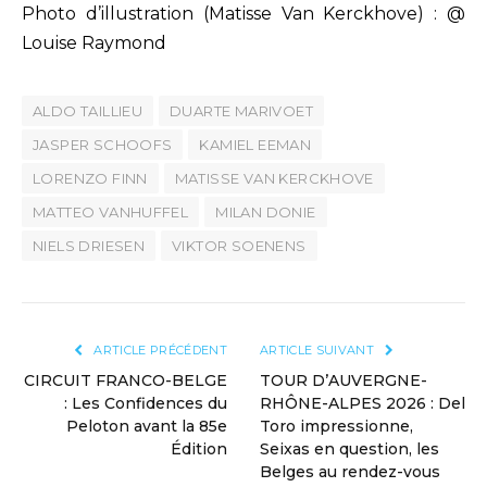
Photo d’illustration (Matisse Van Kerckhove) : @
Louise Raymond
ALDO TAILLIEU
DUARTE MARIVOET
JASPER SCHOOFS
KAMIEL EEMAN
LORENZO FINN
MATISSE VAN KERCKHOVE
MATTEO VANHUFFEL
MILAN DONIE
NIELS DRIESEN
VIKTOR SOENENS
ARTICLE PRÉCÉDENT
ARTICLE SUIVANT
CIRCUIT FRANCO-BELGE
TOUR D’AUVERGNE-
: Les Confidences du
RHÔNE-ALPES 2026 : Del
Peloton avant la 85e
Toro impressionne,
Édition
Seixas en question, les
Belges au rendez-vous