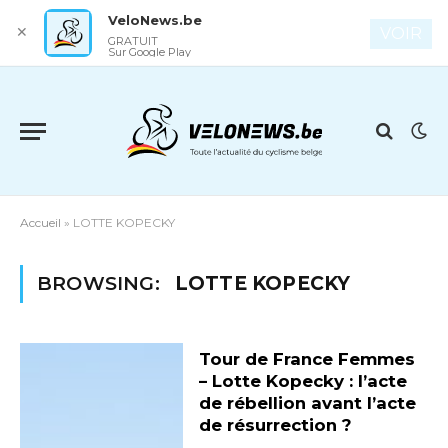
VeloNews.be
✕
VOIR
GRATUIT
Sur Google Play
Accueil
»
LOTTE KOPECKY
BROWSING:
LOTTE KOPECKY
Tour de France Femmes
– Lotte Kopecky : l’acte
de rébellion avant l’acte
de résurrection ?