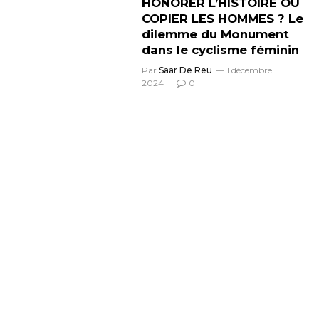
HONORER L’HISTOIRE OU
COPIER LES HOMMES ? Le
dilemme du Monument
dans le cyclisme féminin
Par
Saar De Reu
1 décembre
2024
0